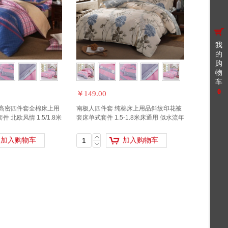
我
的
购
物
车
0
￥149.00
支高密四件套全棉床上用
南极人四件套 纯棉床上用品斜纹印花被
 北欧风情 1.5/1.8米
套床单式套件 1.5-1.8米床通用 似水流年
加入购物车
加入购物车