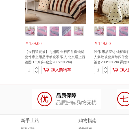
￥139.00
￥149.00
【今日送夏被】九洲鹿 全棉四件套纯棉
胜伟 床品家纺 纯棉套
套件床上用品床单被罩 双人 北京遇上西
人斜纹被套床单四件套1.
雅图 1.5米床(被套200x230cm)
被套200*230cm 裸婚
加入购物车
加入
新手上路
购物指南
顾客必读
购物流程