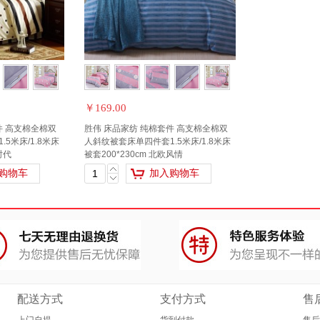
￥169.00
件 高支棉全棉双
胜伟 床品家纺 纯棉套件 高支棉全棉双
5米床/1.8米床
人斜纹被套床单四件套1.5米床/1.8米床
时代
被套200*230cm 北欧风情
购物车
加入购物车
配送方式
支付方式
售
上门自提
货到付款
售后