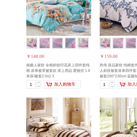
￥148.00
￥159.00
南极人家纺 全棉斜纹印花床上四件套纯
胜伟 床品家纺 纯棉套
棉 床单被罩被套款 床上用品 爱丽丝 1.8
人斜纹被套床单四件套1.
米床/被套2.0x2.3
被套200*230cm 蓝颜
加入购物车
加入