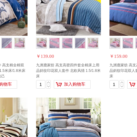
￥139.00
￥159.00
件 高支棉全棉双
九洲鹿家纺 高支高密四件套全棉床上用
九洲鹿家纺 高
5米床/1.8米床
品斜纹印花双人套件 北欧风情 1.5/1.8米
品斜纹印花双人套件
知己
床
床
购物车
加入购物车