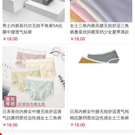
男士内裤莫代尔无痕平角裤5A抗
女士三角内裤高腰无痕舒适三角
菌中腰透气短裤
裤桑蚕丝抑菌里裆少女夏季薄款
￥18.00
￥18.00
日系蚕丝内裤女中腰无痕舒适透
日系内裤女中腰无痕舒适透气纯
气抗菌裆蕾丝边性感女士三角裤
棉抗菌裆蕾丝边性感女士三角裤
￥18.00
￥18.00