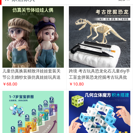
儿童仿真换装精致洋娃娃套装关
跨境 考古玩具恐龙化石儿童diy手
节公主婚纱女孩仿真娃娃玩具送
工盲盒拼装恐龙挖掘考古玩具批
礼物
发
￥68.00
￥10.80