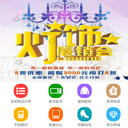
1
2
3
4
5
6
全部商品分类
家居家具
服装配饰
家用电器
手机数码
电脑办公
鞋靴箱包
积分商城