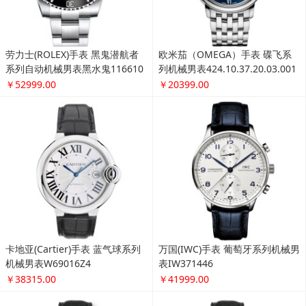
爱普生（EPSON）L310 墨仓式
彩色打印机
￥699.00
6F 鞋靴箱包
更多...
劳力士(ROLEX)手表 黑鬼潜航者
欧米茄（OMEGA）手表 碟飞系
系列自动机械男表黑水鬼116610
列机械男表424.10.37.20.03.001
LN-97200黑盘
￥52999.00
￥20399.00