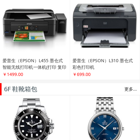
惠普（HP） HP Laserjet PRO P1
108激光打印机
￥839.00
爱普生（EPSON）L455 墨仓式
智能无线打印机一体机(打印 复印
扫描 云打印 无线直连）
￥1499.00