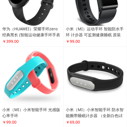
华为（HUAWEI）荣耀手环zero
小米（MI）运动手环 智能防水手
经典黑长 (智能运动健康手环手表
环 计步器 可监测健康睡眠 原装
触控屏幕8级防水 信息查看)
手环(光感版心率手环)
￥399.00
￥99.00
小米（MI）小米智能手环 光感版
小米（MI）小米智能手环 防水智
心率手环
能腕带睡眠计步器 （全新白色LE
D提示灯版）
￥99.00
￥69.00