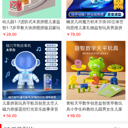
幼儿园1-7进阶式木质拼图儿童益
幽灵几何魔方积木方块3D立体空
智1-7岁早教大块拼图拼版启蒙玩
间思维儿童礼物益智玩具男孩拼
具
装
￥28.00
￥78.00
儿童拼装玩具宇航员创意太空人
青蛙天平数学创意益智类早教玩
磁力拼接遥控灯光音乐故事录音
具小学生科教幼儿园男女生儿童
机
礼物
￥56.00
￥98.00