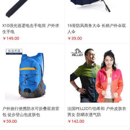
万国(IWC)手表 柏涛菲诺系列机械
欧米茄(OMEGA)手表 海马系列机
男表IW356501
械男表 212.30.41.20.01.003
￥24999.00
￥23999.00
7F 积分商城
更多...
X10强光巡逻电击手电筒 户外求
16骨防风商务大伞 长柄户外伞双
生手电
人伞
￥149.00
￥39.00