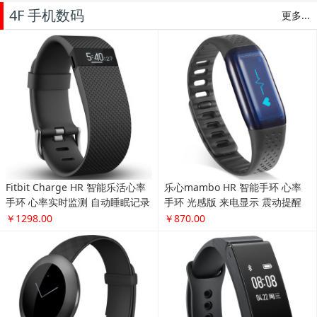
4F 手机数码
更多...
Fitbit Charge HR 智能乐活心率
乐心mambo HR 智能手环 心率
手环 心率实时监测 自动睡眠记录
手环 光感版 来电显示 震动提醒
来电显示 运动蓝牙手表计步器 黑
计步 防水 专业运动手环 微信互
￥1298.00
￥870.00
色 L
联