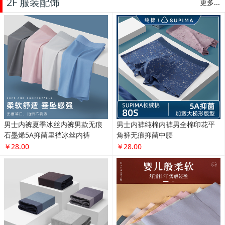
2F 服装配饰
更多...
男士内裤夏季冰丝内裤男款无痕
男士内裤纯棉内裤男全棉印花平
石墨烯5A抑菌里裆冰丝内裤
角裤无痕抑菌中腰
￥28.00
￥28.00