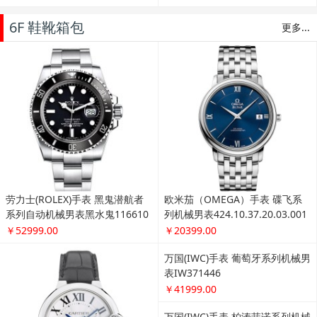
6F 鞋靴箱包
更多...
劳力士(ROLEX)手表 黑鬼潜航者
欧米茄（OMEGA）手表 碟飞系
系列自动机械男表黑水鬼116610
列机械男表424.10.37.20.03.001
LN-97200黑盘
￥52999.00
￥20399.00