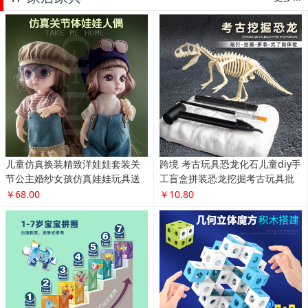
儿童仿真换装精致洋娃娃套装关
跨境 考古玩具恐龙化石儿童diy手
节公主婚纱女孩仿真娃娃玩具送
工盲盒拼装恐龙挖掘考古玩具批
礼物
发
￥68.00
￥10.80