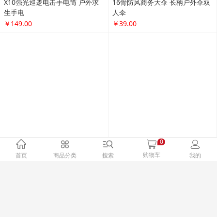
7F 积分商城
更多...
X10强光巡逻电击手电筒 户外求
16骨防风商务大伞 长柄户外伞双
生手电
人伞
￥149.00
￥39.00
户外旅行便携防水可折叠双肩背
法国PELLIOT/伯希和 户外皮肤衣
包 徒步登山包皮肤包
男女 防晒衣透气防
￥59.00
￥142.00
植物精油防蚊贴36枚*2婴儿儿童
骆驼帐篷户外3-4人 自动双层全防
户外成人温和驱蚊贴
雨 野外露营帐篷
0
￥66.00
￥228.00
购物车
首页
商品分类
搜索
我的
网上商城网站建设
鲁ICP备16043239号
鲁公网安备37131102371370号
技术支持：
全网云cms