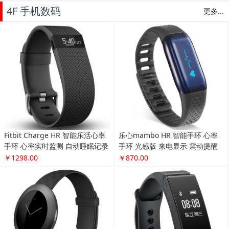
4F 手机数码
更多...
Fitbit Charge HR 智能乐活心率
乐心mambo HR 智能手环 心率
手环 心率实时监测 自动睡眠记录
手环 光感版 来电显示 震动提醒
来电显示 运动蓝牙手表计步器 黑
计步 防水 专业运动手环 微信互
￥1298.00
￥870.00
色 L
联