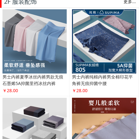
2F 服装配饰
更多...
男士内裤夏季冰丝内裤男款无痕
男士内裤纯棉内裤男全棉印花平
石墨烯5A抑菌里裆冰丝内裤
角裤无痕抑菌中腰
￥28.00
￥28.00