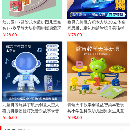
幼儿园1-7进阶式木质拼图儿童益
幽灵几何魔方积木方块3D立体空
智1-7岁早教大块拼图拼版启蒙玩
间思维儿童礼物益智玩具男孩拼
具
装
￥28.00
￥78.00
儿童拼装玩具宇航员创意太空人
青蛙天平数学创意益智类早教玩
磁力拼接遥控灯光音乐故事录音
具小学生科教幼儿园男女生儿童
机
礼物
￥56.00
￥98.00