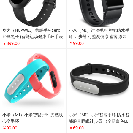
华为（HUAWEI）荣耀手环zero
小米（MI）运动手环 智能防水手
经典黑长 (智能运动健康手环手表
环 计步器 可监测健康睡眠 原装
触控屏幕8级防水 信息查看)
手环(光感版心率手环)
￥399.00
￥99.00
小米（MI）小米智能手环 光感版
小米（MI）小米智能手环 防水智
心率手环
能腕带睡眠计步器 （全新白色LE
D提示灯版）
￥99.00
￥69.00