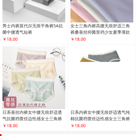
男士内裤莫代尔无痕平角裤5A抗
女士三角内裤高腰无痕舒适三角
菌中腰透气短裤
裤桑蚕丝抑菌里裆少女夏季薄款
￥18.00
￥18.00
日系蚕丝内裤女中腰无痕舒适透
日系内裤女中腰无痕舒适透气纯
气抗菌裆蕾丝边性感女士三角裤
棉抗菌裆蕾丝边性感女士三角裤
￥18.00
￥18.00