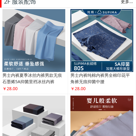
2F 服装配饰
更多...
男士内裤夏季冰丝内裤男款无痕
男士内裤纯棉内裤男全棉印花平
石墨烯5A抑菌里裆冰丝内裤
角裤无痕抑菌中腰
￥28.00
￥28.00