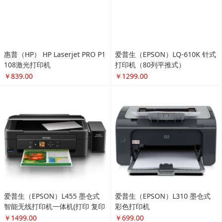
智能无线打印机一体机(打印 复印
彩色打印机
扫描 云打印 无线直连）
￥1499.00
￥699.00
6F 鞋靴箱包
更多...
劳力士(ROLEX)手表 黑鬼潜航者
欧米茄（OMEGA）手表 碟飞系
系列自动机械男表黑水鬼116610
列机械男表424.10.37.20.03.001
LN-97200黑盘
￥52999.00
￥20399.00