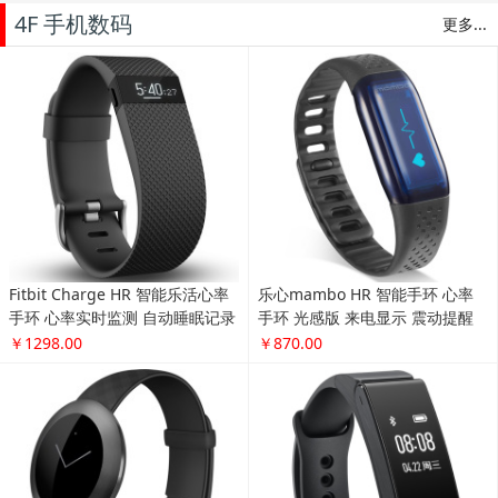
4F 手机数码
更多...
Fitbit Charge HR 智能乐活心率
乐心mambo HR 智能手环 心率
手环 心率实时监测 自动睡眠记录
手环 光感版 来电显示 震动提醒
来电显示 运动蓝牙手表计步器 黑
计步 防水 专业运动手环 微信互
￥1298.00
￥870.00
色 L
联