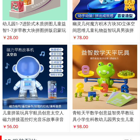
幼儿园1-7进阶式木质拼图儿童益
幽灵几何魔方积木方块3D立体空
智1-7岁早教大块拼图拼版启蒙玩
间思维儿童礼物益智玩具男孩拼
具
装
￥28.00
￥78.00
儿童拼装玩具宇航员创意太空人
青蛙天平数学创意益智类早教玩
磁力拼接遥控灯光音乐故事录音
具小学生科教幼儿园男女生儿童
机
礼物
￥56.00
￥98.00