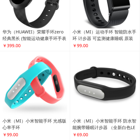
华为（HUAWEI）荣耀手环zero
小米（MI）运动手环 智能防水手
经典黑长 (智能运动健康手环手表
环 计步器 可监测健康睡眠 原装
触控屏幕8级防水 信息查看)
手环(光感版心率手环)
￥399.00
￥99.00
小米（MI）小米智能手环 光感版
小米（MI）小米智能手环 防水智
心率手环
能腕带睡眠计步器 （全新白色LE
D提示灯版）
￥99.00
￥69.00