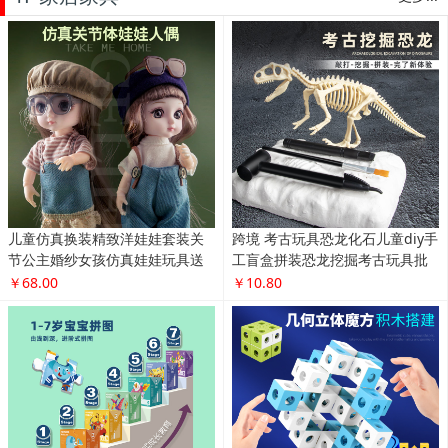
儿童仿真换装精致洋娃娃套装关
跨境 考古玩具恐龙化石儿童diy手
节公主婚纱女孩仿真娃娃玩具送
工盲盒拼装恐龙挖掘考古玩具批
礼物
发
￥68.00
￥10.80