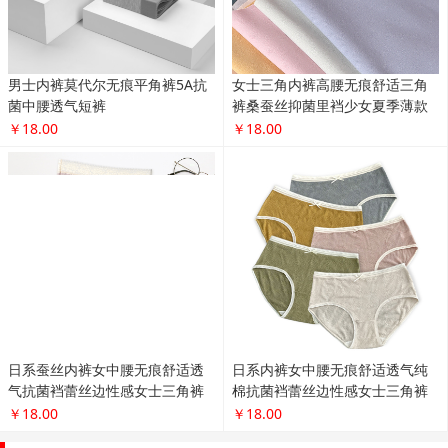
男士内裤莫代尔无痕平角裤5A抗
女士三角内裤高腰无痕舒适三角
菌中腰透气短裤
裤桑蚕丝抑菌里裆少女夏季薄款
￥18.00
￥18.00
日系蚕丝内裤女中腰无痕舒适透
日系内裤女中腰无痕舒适透气纯
气抗菌裆蕾丝边性感女士三角裤
棉抗菌裆蕾丝边性感女士三角裤
￥18.00
￥18.00