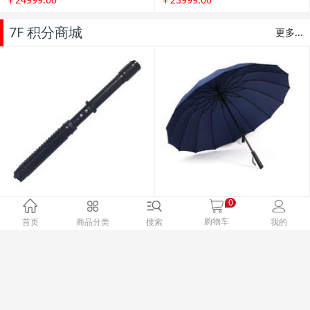
户外旅行便携防水可折叠双肩背
法国PELLIOT/伯希和 户外皮肤衣
包 徒步登山包皮肤包
男女 防晒衣透气防
￥59.00
￥142.00
植物精油防蚊贴36枚*2婴儿儿童
户外成人温和驱蚊贴
0
￥66.00
购物车
首页
商品分类
搜索
我的