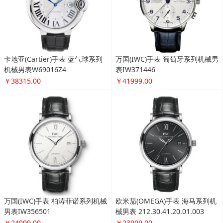
男表IW356501
械男表 212.30.41.20.01.003
￥24999.00
￥23999.00
7F 积分商城
更多...
X10强光巡逻电击手电筒 户外求
16骨防风商务大伞 长柄户外伞双
生手电
人伞
￥149.00
￥39.00