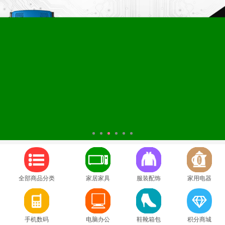
1
2
3
4
5
6
全部商品分类
家居家具
服装配饰
家用电器
手机数码
电脑办公
鞋靴箱包
积分商城