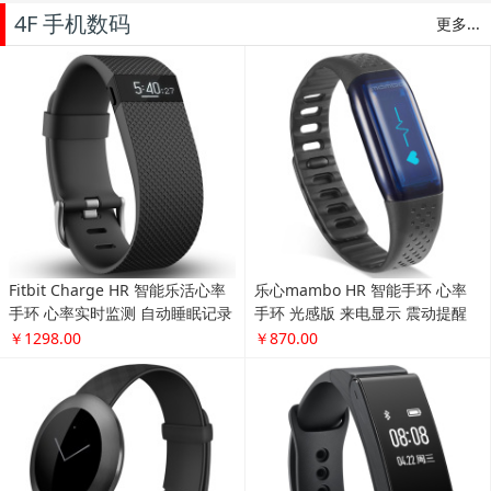
4F 手机数码
更多...
Fitbit Charge HR 智能乐活心率
乐心mambo HR 智能手环 心率
手环 心率实时监测 自动睡眠记录
手环 光感版 来电显示 震动提醒
来电显示 运动蓝牙手表计步器 黑
计步 防水 专业运动手环 微信互
￥1298.00
￥870.00
色 L
联