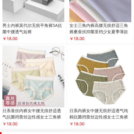
男士内裤莫代尔无痕平角裤5A抗
女士三角内裤高腰无痕舒适三角
菌中腰透气短裤
裤桑蚕丝抑菌里裆少女夏季薄款
￥18.00
￥18.00
日系蚕丝内裤女中腰无痕舒适透
日系内裤女中腰无痕舒适透气纯
气抗菌裆蕾丝边性感女士三角裤
棉抗菌裆蕾丝边性感女士三角裤
￥18.00
￥18.00