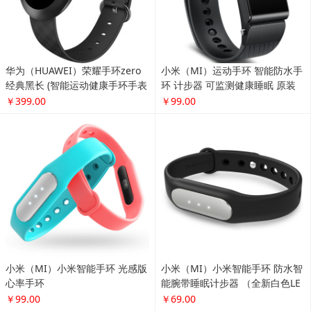
华为（HUAWEI）荣耀手环zero
小米（MI）运动手环 智能防水手
经典黑长 (智能运动健康手环手表
环 计步器 可监测健康睡眠 原装
触控屏幕8级防水 信息查看)
手环(光感版心率手环)
￥399.00
￥99.00
小米（MI）小米智能手环 光感版
小米（MI）小米智能手环 防水智
心率手环
能腕带睡眠计步器 （全新白色LE
D提示灯版）
￥99.00
￥69.00