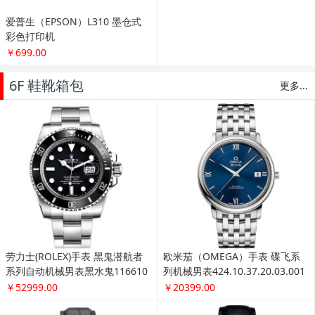
6F 鞋靴箱包
更多...
劳力士(ROLEX)手表 黑鬼潜航者
欧米茄（OMEGA）手表 碟飞系
系列自动机械男表黑水鬼116610
列机械男表424.10.37.20.03.001
LN-97200黑盘
￥52999.00
￥20399.00