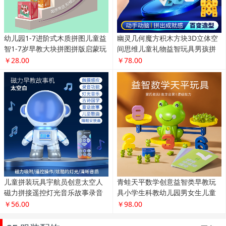
幼儿园1-7进阶式木质拼图儿童益
幽灵几何魔方积木方块3D立体空
智1-7岁早教大块拼图拼版启蒙玩
间思维儿童礼物益智玩具男孩拼
具
装
￥28.00
￥78.00
儿童拼装玩具宇航员创意太空人
青蛙天平数学创意益智类早教玩
磁力拼接遥控灯光音乐故事录音
具小学生科教幼儿园男女生儿童
机
礼物
￥56.00
￥98.00