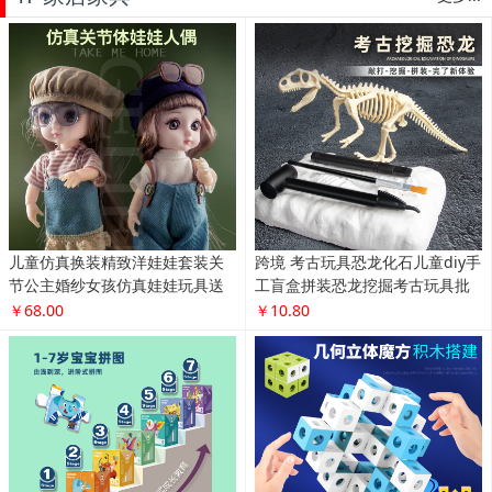
儿童仿真换装精致洋娃娃套装关
跨境 考古玩具恐龙化石儿童diy手
节公主婚纱女孩仿真娃娃玩具送
工盲盒拼装恐龙挖掘考古玩具批
礼物
发
￥68.00
￥10.80