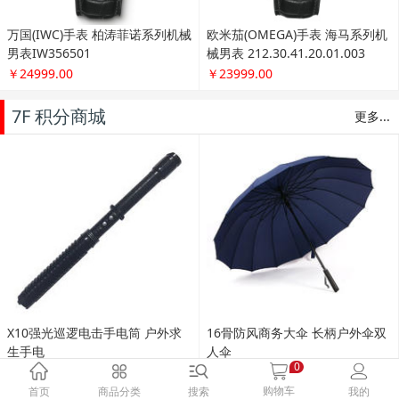
7F 积分商城
更多...
X10强光巡逻电击手电筒 户外求
16骨防风商务大伞 长柄户外伞双
生手电
人伞
￥149.00
￥39.00
0
购物车
首页
商品分类
搜索
我的