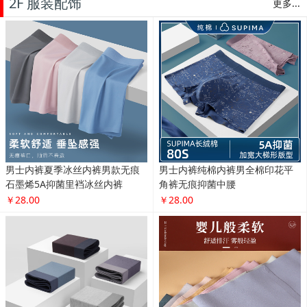
2F 服装配饰
更多...
男士内裤夏季冰丝内裤男款无痕
男士内裤纯棉内裤男全棉印花平
石墨烯5A抑菌里裆冰丝内裤
角裤无痕抑菌中腰
￥28.00
￥28.00