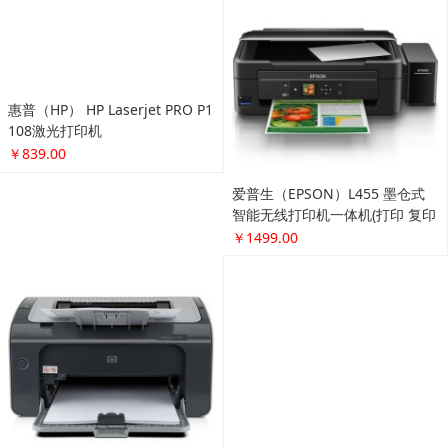
爱普生（EPSON）LQ-610K 针式
打印机（80列平推式）
￥1299.00
爱普生（EPSON）L455 墨仓式
爱普生（EPSON）L310 墨仓式
智能无线打印机一体机(打印 复印
彩色打印机
扫描 云打印 无线直连）
￥1499.00
￥699.00