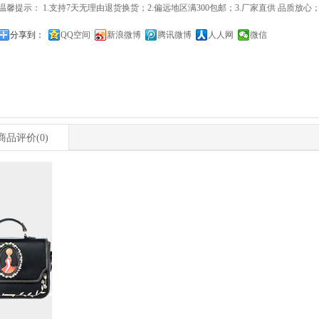
温馨提示： 1.支持7天无理由退货换货；2.偏远地区满300包邮；3.厂家直供 品质放心；4.24
分享到：
QQ空间
新浪微博
腾讯微博
人人网
微信
商品评价
(0)