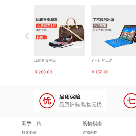
行车
玩转春节潮流
了不起的出游
￥200.00
￥158.00
新手上路
购物指南
顾客必读
购物流程