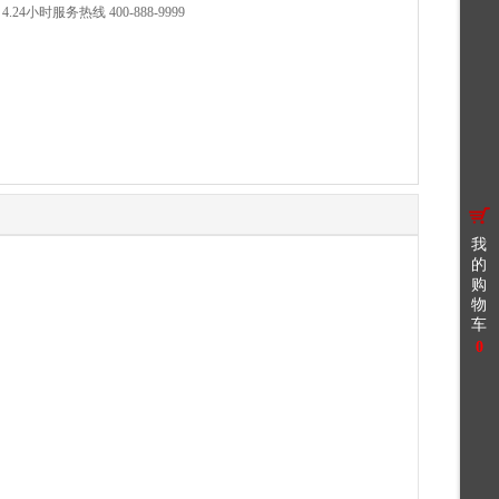
小时服务热线 400-888-9999
我
的
购
物
车
0