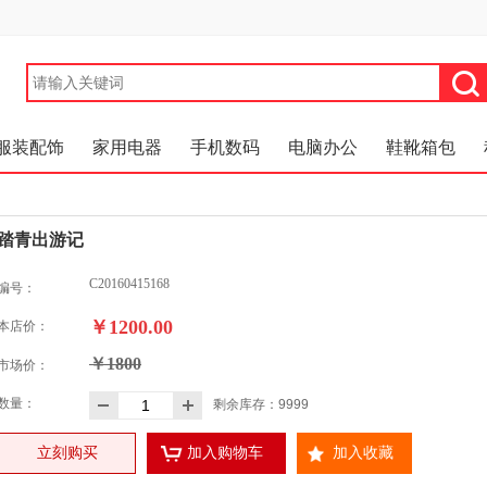
服装配饰
家用电器
手机数码
电脑办公
鞋靴箱包
踏青出游记
C20160415168
编号：
￥1200.00
本店价：
￥1800
市场价：
数量：
剩余库存：
9999
立刻购买
加入购物车
加入收藏