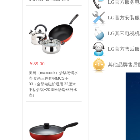
LG官方服务电话:4
LG官方安装
LG其它电视
LG官方售后服
￥89.00
其他品牌售后服
美厨（maxcook）炒锅汤锅水
壶 食尚三件套锅MCSH-
03（全部电磁炉通用 32厘米
不粘炒锅+20厘米汤锅+3升水
壶）