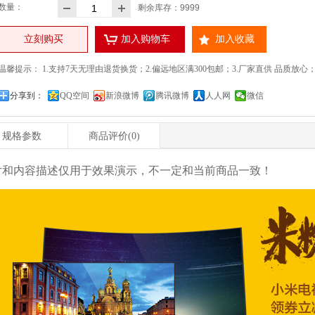
数量：
剩余库存：
9999
立刻购买
加入购物车
加入收藏
温馨提示： 1.支持7天无理由退货换货；2.偏远地区满300包邮；3.厂家直供 品质放心；4.24
分享到：
QQ空间
新浪微博
腾讯微博
人人网
微信
规格参数
商品评价
(0)
片和内容描述仅用于效果演示，不一定和当前商品一致！