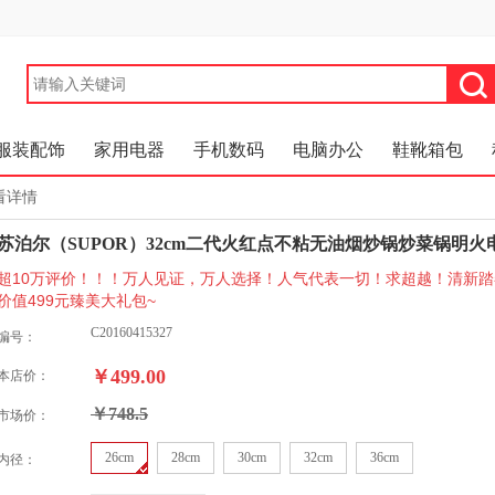
服装配饰
家用电器
手机数码
电脑办公
鞋靴箱包
看详情
苏泊尔（SUPOR）32cm二代火红点不粘无油烟炒锅炒菜锅明火电
超10万评价！！！万人见证，万人选择！人气代表一切！求超越！清新踏
价值499元臻美大礼包~
C20160415327
编号：
￥499.00
本店价：
￥748.5
市场价：
26cm
28cm
30cm
32cm
36cm
内径：