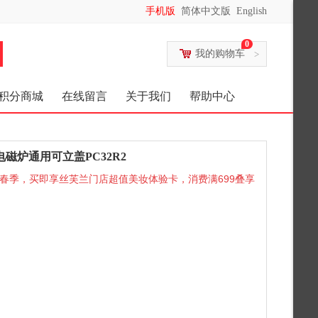
手机版
简体中文版
English
0
我的购物车
>
积分商城
在线留言
关于我们
帮助中心
磁炉通用可立盖PC32R2
春季，买即享丝芙兰门店超值美妆体验卡，消费满699叠享