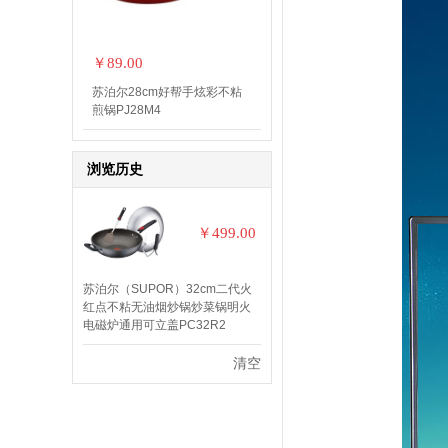
￥89.00
苏泊尔28cm好帮手炫彩不粘
煎锅PJ28M4
浏览历史
￥499.00
苏泊尔（SUPOR）32cm二代火
红点不粘无油烟炒锅炒菜锅明火
电磁炉通用可立盖PC32R2
清空