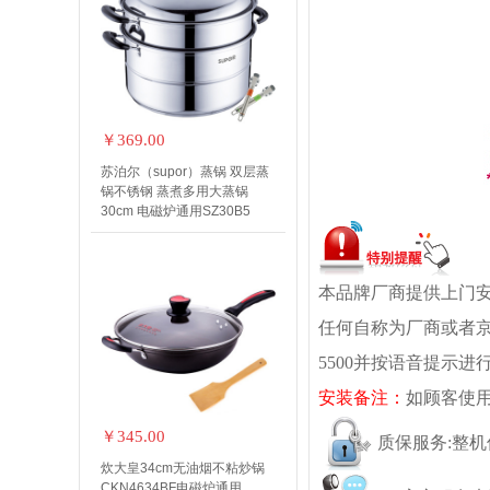
￥369.00
苏泊尔（supor）蒸锅 双层蒸
锅不锈钢 蒸煮多用大蒸锅
30cm 电磁炉通用SZ30B5
本品牌厂商提供上门安装
任何自称为厂商或者京
5500并按语音提示进
安装备注：
如顾客使
￥345.00
质保服务:整
炊大皇34cm无油烟不粘炒锅
CKN4634BF电磁炉通用