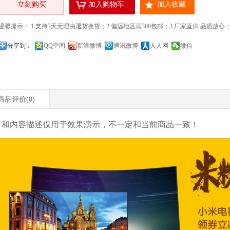
立刻购买
加入购物车
加入收藏
温馨提示： 1.支持7天无理由退货换货；2.偏远地区满300包邮；3.厂家直供 品质放心；4.24
分享到：
QQ空间
新浪微博
腾讯微博
人人网
微信
商品评价
(0)
片和内容描述仅用于效果演示，不一定和当前商品一致！