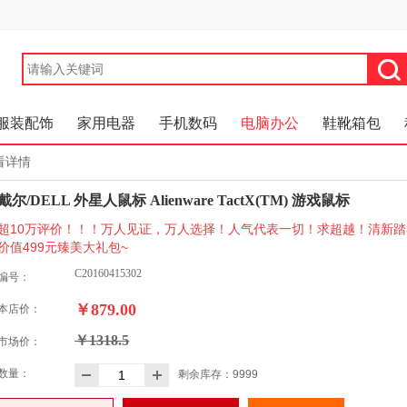
服装配饰
家用电器
手机数码
电脑办公
鞋靴箱包
看详情
戴尔/DELL 外星人鼠标 Alienware TactX(TM) 游戏鼠标
超10万评价！！！万人见证，万人选择！人气代表一切！求超越！清新踏
价值499元臻美大礼包~
C20160415302
编号：
￥879.00
本店价：
￥1318.5
市场价：
数量：
剩余库存：
9999