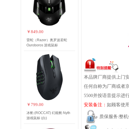
￥849.00
雷蛇（Razer）奥罗波若蛇
Ouroboros 游戏鼠标
本品牌厂商提供上门安装
任何自称为厂商或者京
5500并按语音提示进
￥799.00
安装备注：
如顾客使
冰豹 (ROCCAT) 幻能豹 Nyth
质保服务:整
游戏鼠标 (白)