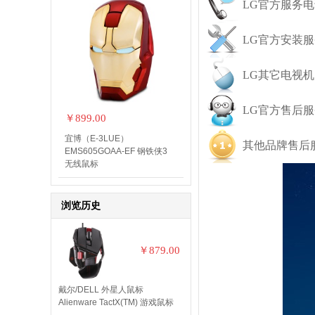
LG官方服务电话:4
LG官方安装
LG其它电视
LG官方售后服
￥899.00
宜博（E-3LUE）
其他品牌售后服
EMS605GOAA-EF 钢铁侠3
无线鼠标
浏览历史
￥879.00
戴尔/DELL 外星人鼠标
Alienware TactX(TM) 游戏鼠标