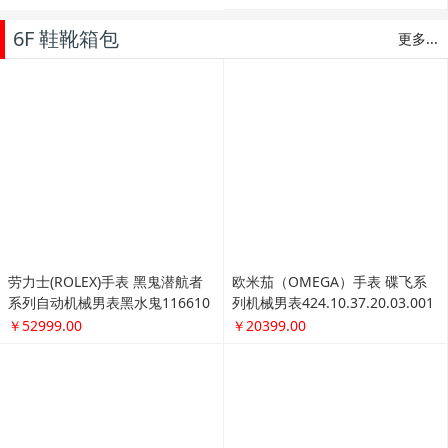
￥41999.00
万国(IWC)手表 柏涛菲诺系列机械
男表IW356501
￥24999.00
欧米茄(OMEGA)手表 海马系列机
械男表 212.30.41.20.01.003
卡地亚(Cartier)手表 蓝气球系列
￥23999.00
机械男表W69016Z4
￥38315.00
7F 积分商城
更多...
X10强光巡逻电击手电筒 户外求
16骨防风商务大伞 长柄户外伞双
生手电
人伞
￥149.00
￥39.00
法国PELLIOT/伯希和 户外皮肤衣
男女 防晒衣透气防
￥142.00