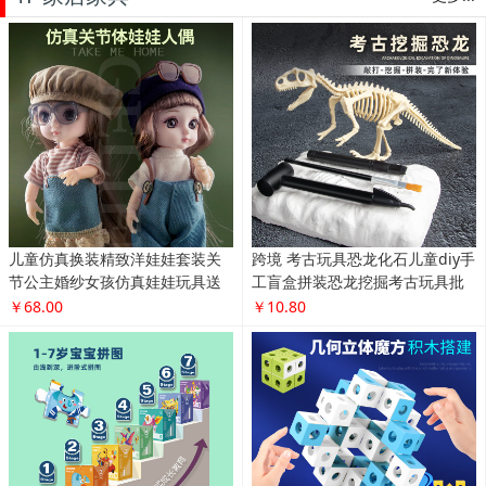
儿童仿真换装精致洋娃娃套装关
跨境 考古玩具恐龙化石儿童diy手
节公主婚纱女孩仿真娃娃玩具送
工盲盒拼装恐龙挖掘考古玩具批
礼物
发
￥68.00
￥10.80