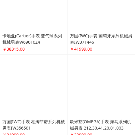
植物精油防蚊贴36枚*2婴儿儿童
户外成人温和驱蚊贴
￥66.00
户外旅行便携防水可折叠双肩背
包 徒步登山包皮肤包
￥59.00
骆驼帐篷户外3-4人 自动双层全防
雨 野外露营帐篷
￥228.00
网上商城网站建设
鲁ICP备16043239号
鲁公网安备37131102371370号
技术支持：
全网云cms