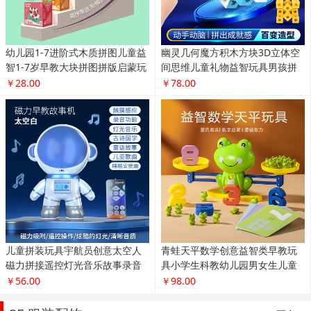
幼儿园1-7进阶式木质拼图儿童益
幽灵几何魔方积木方块3D立体空
智1-7岁早教大块拼图拼版启蒙玩
间思维儿童礼物益智玩具男孩拼
具
装
￥28.00
￥78.00
儿童拼装玩具宇航员创意太空人
青蛙天平数学创意益智类早教玩
磁力拼接遥控灯光音乐故事录音
具小学生科教幼儿园男女生儿童
机
礼物
￥56.00
￥98.00