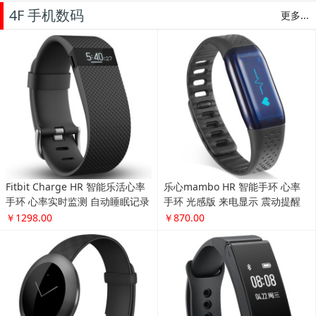
4F 手机数码
更多...
Fitbit Charge HR 智能乐活心率
乐心mambo HR 智能手环 心率
手环 心率实时监测 自动睡眠记录
手环 光感版 来电显示 震动提醒
来电显示 运动蓝牙手表计步器 黑
计步 防水 专业运动手环 微信互
￥1298.00
￥870.00
色 L
联