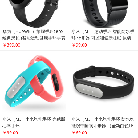
华为（HUAWEI）荣耀手环zero
小米（MI）运动手环 智能防水手
经典黑长 (智能运动健康手环手表
环 计步器 可监测健康睡眠 原装
触控屏幕8级防水 信息查看)
手环(光感版心率手环)
￥399.00
￥99.00
小米（MI）小米智能手环 光感版
小米（MI）小米智能手环 防水智
心率手环
能腕带睡眠计步器 （全新白色LE
D提示灯版）
￥99.00
￥69.00