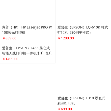
彩色打印机
￥699.00
爱普生（EPSON）L455 墨仓式
智能无线打印机一体机(打印 复印
扫描 云打印 无线直连）
￥1499.00
6F 鞋靴箱包
更多...
劳力士(ROLEX)手表 黑鬼潜航者
欧米茄（OMEGA）手表 碟飞系
系列自动机械男表黑水鬼116610
列机械男表424.10.37.20.03.001
LN-97200黑盘
￥52999.00
￥20399.00
万国(IWC)手表 葡萄牙系列机械男
表IW371446