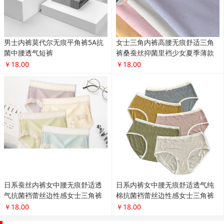
男士内裤莫代尔无痕平角裤5A抗
女士三角内裤高腰无痕舒适三角
菌中腰透气短裤
裤桑蚕丝抑菌里裆少女夏季薄款
￥18.00
￥18.00
日系蚕丝内裤女中腰无痕舒适透
日系内裤女中腰无痕舒适透气纯
气抗菌裆蕾丝边性感女士三角裤
棉抗菌裆蕾丝边性感女士三角裤
￥18.00
￥18.00