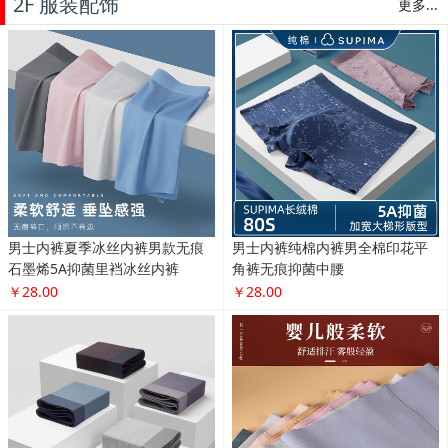
2F 服装配饰
更多...
男士内裤夏季冰丝内裤男款无痕
男士内裤纯棉内裤男全棉印花平
石墨烯5A抑菌里裆冰丝内裤
角裤无痕抑菌中腰
￥28.00
￥28.00